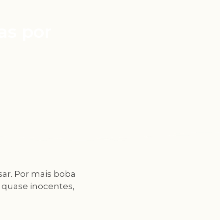
as por
ar. Por mais boba
 quase inocentes,