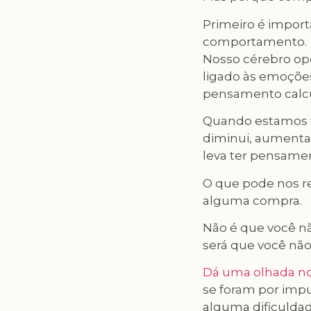
Primeiro é impor
comportamento.
Nosso cérebro ope
ligado às emoções 
pensamento calcul
Quando estamos t
diminui, aumentan
leva ter pensame
O que pode nos r
alguma compra.
Não é que você n
será que você nã
Dá uma olhada no
se foram por imp
alguma dificulda