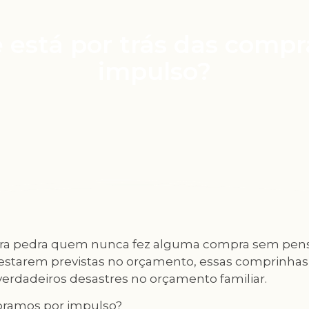
 está por trás das compr
impulso?
eira pedra quem nunca fez alguma compra sem pens
 estarem previstas no orçamento, essas comprinhas
erdadeiros desastres no orçamento familiar.
ramos por impulso?