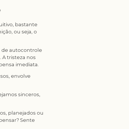
e
itivo, bastante
ição, ou seja, o
 de autocontrole
A tristeza nos
pensa imediata.
sos, envolve
jamos sinceros,
dos, planejados ou
 pensar? Sente