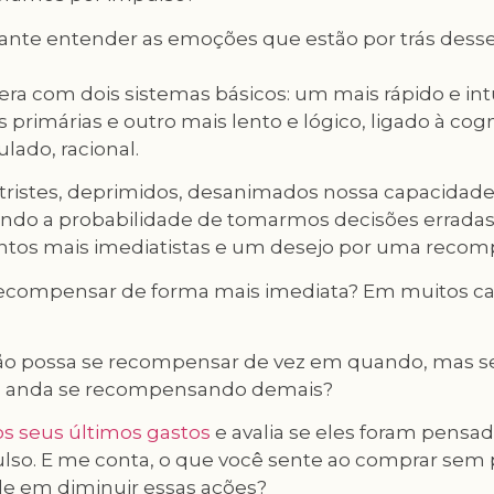
tante entender as emoções que estão por trás dess
ra com dois sistemas básicos: um mais rápido e intu
primárias e outro mais lento e lógico, ligado à cogn
ado, racional.
ristes, deprimidos, desanimados nossa capacidade
do a probabilidade de tomarmos decisões erradas. 
ntos mais imediatistas e um desejo por uma recom
ecompensar de forma mais imediata? Em muitos ca
ão possa se recompensar de vez em quando, mas se
o anda se recompensando demais?
s seus últimos gastos
e avalia se eles foram pensa
ulso. E me conta, o que você sente ao comprar sem
de em diminuir essas ações?