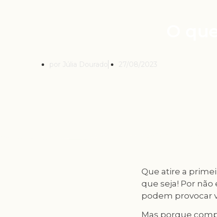
O que
por Júlia Dourado
27/08/2023
Que atire a prim
que seja! Por não
podem provocar v
Mas porque comp