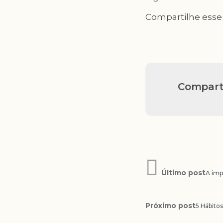
Compartilhe esse 
Comparti
Último post
A imp
Próximo post
5 Hábito